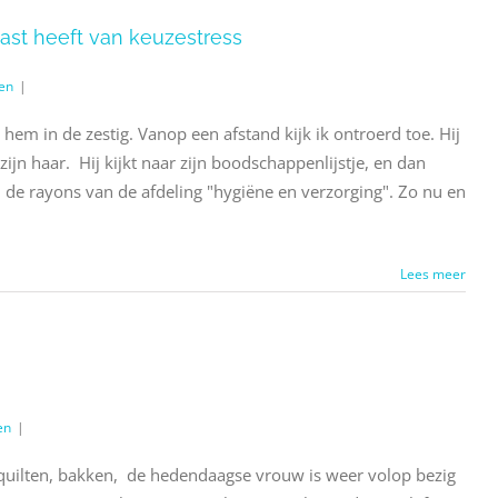
st heeft van keuzestress
en
|
t hem in de zestig. Vanop een afstand kijk ik ontroerd toe. Hij
zijn haar. Hij kijkt naar zijn boodschappenlijstje, en dan
n de rayons van de afdeling "hygiëne en verzorging". Zo nu en
Lees meer
en
|
 quilten, bakken, de hedendaagse vrouw is weer volop bezig