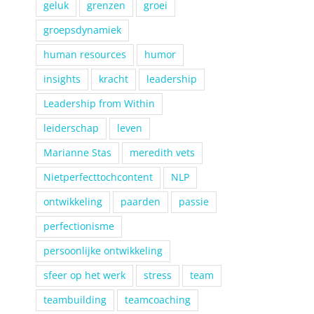
geluk
grenzen
groei
groepsdynamiek
human resources
humor
insights
kracht
leadership
Leadership from Within
leiderschap
leven
Marianne Stas
meredith vets
Nietperfecttochcontent
NLP
ontwikkeling
paarden
passie
perfectionisme
persoonlijke ontwikkeling
sfeer op het werk
stress
team
teambuilding
teamcoaching