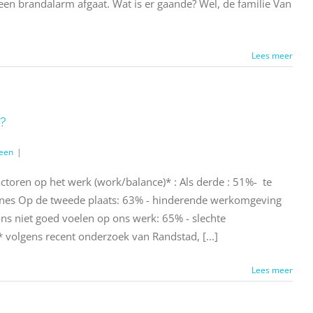
 een brandalarm afgaat. Wat is er gaande? Wel, de familie Van
Lees meer
s?
een
|
actoren op het werk (work/balance)* : Als derde : 51%- te
lines Op de tweede plaats: 63% - hinderende werkomgeving
ns niet goed voelen op ons werk: 65% - slechte
 volgens recent onderzoek van Randstad, [...]
Lees meer