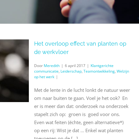
Het overloop effect van planten op
de werkvloer
Door
Meredith
|
6 april 2017
|
Klantgerichte
communicatie
,
Leiderschap
,
Teamontwikkeling
,
Welzijn
op het werk
|
Met de lente in de lucht lonkt de natuur weer
om naar buiten te gaan. Voel je het ook? En
er is meer dan dat: onderzoek na onderzoek
stapelt zich op: groen is goed voor ons.
Even wat feiten (échte, geen alternatieve*)
op een rij: Wist je dat ... Enkel wat planten
toevoegen op de [...]