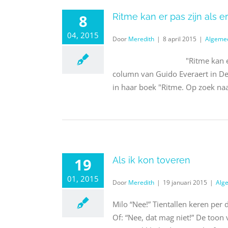
8
Ritme kan er pas zijn als er
04, 2015
Door
Meredith
|
8 april 2015
|
Algeme
"Ritme kan er pas zijn als
column van Guido Everaert in De 
in haar boek "Ritme. Op zoek naar
19
Als ik kon toveren
01, 2015
Door
Meredith
|
19 januari 2015
|
Alg
Milo “Nee!” Tientallen keren per
Of: “Nee, dat mag niet!” De toon 