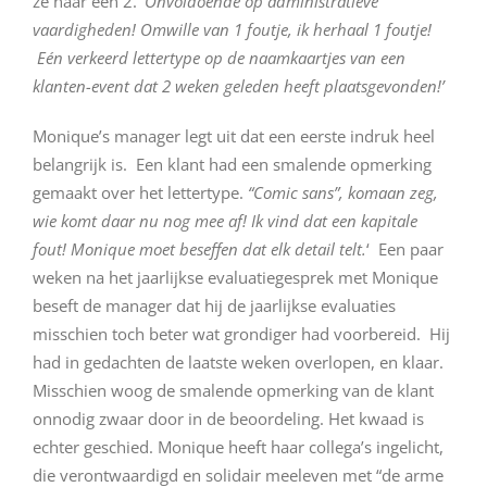
ze naar een 2. ‘
Onvoldoende op administratieve
vaardigheden! Omwille van 1 foutje, ik herhaal 1 foutje!
Eén verkeerd lettertype op de naamkaartjes van een
klanten-event dat 2 weken geleden heeft plaatsgevonden!’
Monique’s manager legt uit dat een eerste indruk heel
belangrijk is. Een klant had een smalende opmerking
gemaakt over het lettertype.
“Comic sans”, komaan zeg,
wie komt daar nu nog mee af! Ik vind dat een kapitale
fout! Monique moet beseffen dat elk detail telt.
‘ Een paar
weken na het jaarlijkse evaluatiegesprek met Monique
beseft de manager dat hij de jaarlijkse evaluaties
misschien toch beter wat grondiger had voorbereid. Hij
had in gedachten de laatste weken overlopen, en klaar.
Misschien woog de smalende opmerking van de klant
onnodig zwaar door in de beoordeling. Het kwaad is
echter geschied. Monique heeft haar collega’s ingelicht,
die verontwaardigd en solidair meeleven met “de arme