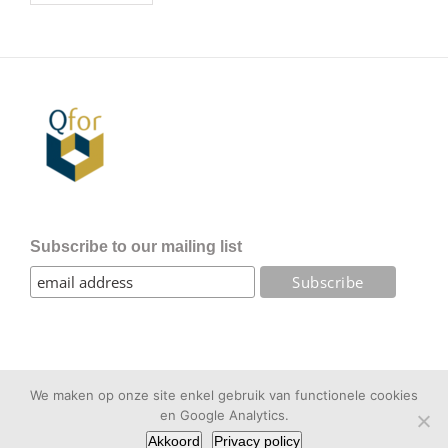
Subscribe to our mailing list
Copyright Triangis | Alle rechten voorbehouden |
Privacybeleid
|
We maken op onze site enkel gebruik van functionele cookies
Website gebouwd door
Pure GraphX
en
Twist Consulting
en Google Analytics.
Facebook
X
LinkedIn
Akkoord
Privacy policy