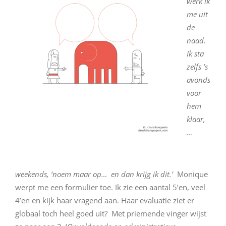
werk ik
me uit
de
naad.
Ik sta
zelfs ’s
avonds
voor
hem
klaar,
…
weekends, ‘noem maar op… en dan krijg ik dit.’
Monique
werpt me een formulier toe. Ik zie een aantal 5’en, veel
4’en en kijk haar vragend aan. Haar evaluatie ziet er
globaal toch heel goed uit? Met priemende vinger wijst