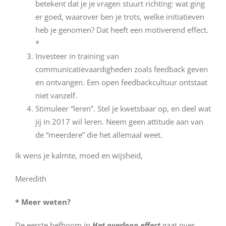
betekent dat je je vragen stuurt richting: wat ging
er goed, waarover ben je trots, welke initiatieven
heb je genomen? Dat heeft een motiverend effect.
*
Investeer in training van
communicatievaardigheden zoals feedback geven
en ontvangen. Een open feedbackcultuur ontstaat
niet vanzelf.
Stimuleer “leren”. Stel je kwetsbaar op, en deel wat
jij in 2017 wil leren. Neem geen attitude aan van
de “meerdere” die het allemaal weet.
Ik wens je kalmte, moed en wijsheid,
Meredith
* Meer weten?
De eerste hefboom in
Het overloop effect
gaat over