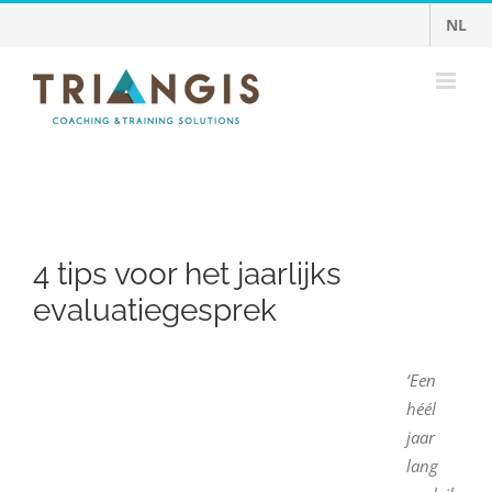
Ga
NL
naar
inhoud
4 tips voor het jaarlijks
evaluatiegesprek
‘Een
héél
jaar
lang