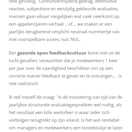
heel gevoelig. Conflictvermijdend gedrag, defensieve
reacties, subjectieve en eenzijdig gekleurde evaluaties,
mensen gaan elkaar vergelijken wat vaak neerkomt op
een appelen/peren-verhaal …of… we maken er een
jaarlijks terugkerend verplicht neutraal nummertje van
met voorspelbare scores: nut: NUL.
Een
gezonde open feedbackcultuur
komt niet uit de
lucht gevallen; verwachten dat je medewerkers 1 keer
per jaar over de vaardigheid beschikken om op een
correcte manier feedback te geven en te ontvangen… is
niet realistisch.
Ik stel mezelf de vraag: ‘Is de investering van tijd van de
jaarlijkse structurele evaluatiegesprekken wel nuttig, als
het resultaat een kille werksfeer is waar ieder zich
verbolgen terugtrekt op zijn eiland. Is het wel rendabel
om managers en medewerkers een toneelstukje te laten